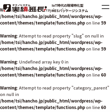
IoT時代の現場特化型
Warning
: Undefined array key 0 in
MESパッケージシステム
/home/tsi/hancho.jp/public_html/wordpress/wp-
content/themes/template/functions.php
on line
59
Warning
: Attempt to read property "slug" on null in
/home/tsi/hancho.jp/public_html/wordpress/wp-
content/themes/template/functions.php
on line
59
Warning
: Undefined array key 0 in
/home/tsi/hancho.jp/public_html/wordpress/wp-
content/themes/template/functions.php
on line
60
Warning
: Attempt to read property "category_parent"
on null in
/home/tsi/hancho.jp/public_html/wordpress/wp-
content/themes/template/functions.php
on line
60