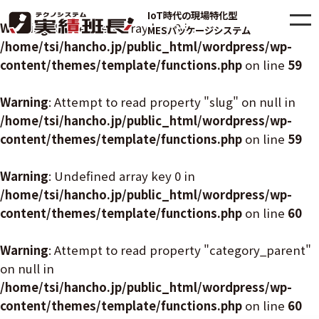
IoT時代の現場特化型
Warning
: Undefined array key 0 in
MESパッケージシステム
/home/tsi/hancho.jp/public_html/wordpress/wp-
content/themes/template/functions.php
on line
59
Warning
: Attempt to read property "slug" on null in
/home/tsi/hancho.jp/public_html/wordpress/wp-
content/themes/template/functions.php
on line
59
Warning
: Undefined array key 0 in
/home/tsi/hancho.jp/public_html/wordpress/wp-
content/themes/template/functions.php
on line
60
Warning
: Attempt to read property "category_parent"
on null in
/home/tsi/hancho.jp/public_html/wordpress/wp-
content/themes/template/functions.php
on line
60