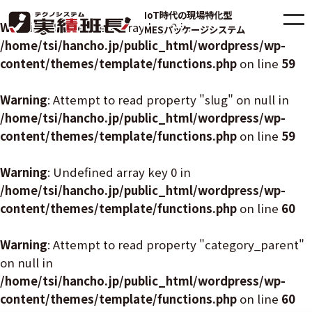
IoT時代の現場特化型
Warning
: Undefined array key 0 in
MESパッケージシステム
/home/tsi/hancho.jp/public_html/wordpress/wp-
content/themes/template/functions.php
on line
59
Warning
: Attempt to read property "slug" on null in
/home/tsi/hancho.jp/public_html/wordpress/wp-
content/themes/template/functions.php
on line
59
Warning
: Undefined array key 0 in
/home/tsi/hancho.jp/public_html/wordpress/wp-
content/themes/template/functions.php
on line
60
Warning
: Attempt to read property "category_parent"
on null in
/home/tsi/hancho.jp/public_html/wordpress/wp-
content/themes/template/functions.php
on line
60