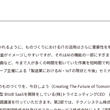
聞かれるように、ものづくりにおけるITの活用はさらに重要性を
査がイメージしやすいですが、それはAIの機能の一部にすぎませ
画など、今まで人が多くの時間を割いていた作業を短時間で判
ーラグループ主催による「製造業におけるAI・IoTの現状と今後」セ
りを、今日しよう（Creating The Future of Tomor
 BtoB SaaSを開発をしている(株)トライエッティングCE
基調講演を行っていただきます。第2部では、テクノシステム株式
新協技研株式会社及びガステックサービス株式会社による「実際