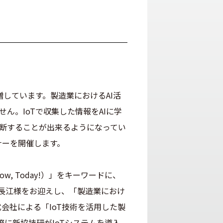
増しています。製造業におけるAI活
ん。IoTで収集した情報をAIに学
断することが出来るようになってい
ミナーを開催します。
row, Today!）」をキーワードに、
O 長江様をお迎えし、「製造業におけ
会社による「IoT技術を活用した製
に新協技研がIoTシステムを導入