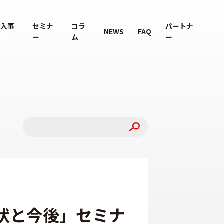
導入事
セミナ
コラ
パートナ
NEWS
FAQ
例
ー
ム
ー
の現状と今後」セミナ