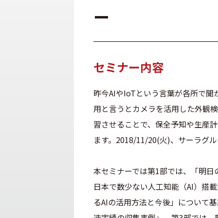
ー
セミナー内容
昨今AIやIoTという言葉が各所で
用と言うとカメラを活用した外観検
習させることで、保全予知や生産計
ます。2018/11/20(火)、サ
本セミナーでは第1部では、「明日のものづく
日本で数少ない人工知能（AI）搭載型
るAIの活用方法と今後」について
造実績の収集事例」、第3部では、