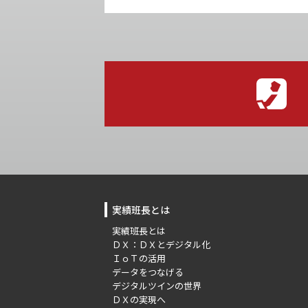
実績班長とは
実績班長とは
ＤＸ：ＤＸとデジタル化
ＩｏＴの活用
データをつなげる
デジタルツインの世界
ＤＸの実現へ