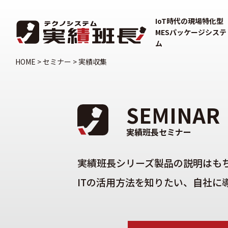
IoT時代の現場特化型
MESパッケージシステ
ム
HOME
>
セミナー
>
実績収集
SEMINAR
実績班長セミナー
実績班長シリーズ製品の説明はも
ITの活用方法を知りたい、自社