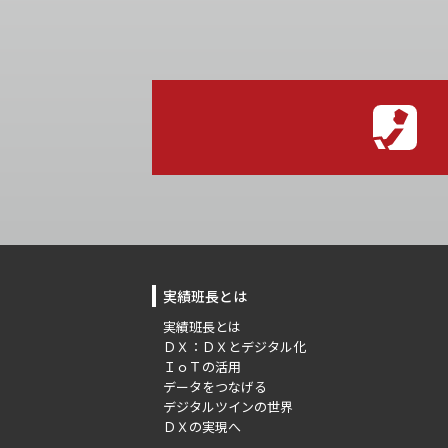
実績班長とは
実績班長とは
ＤＸ：ＤＸとデジタル化
ＩｏＴの活用
データをつなげる
デジタルツインの世界
ＤＸの実現へ