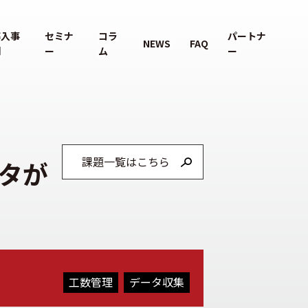
導入事
セミナ
コラ
パートナ
NEWS
FAQ
例
ー
ム
ー
課題一覧はこちら
タが
工数管理
データ収集