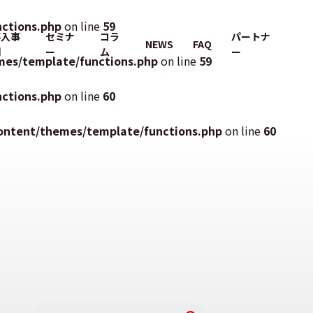
ctions.php
on line
59
導入事
セミナ
コラ
パートナ
NEWS
FAQ
例
ー
ム
ー
mes/template/functions.php
on line
59
ctions.php
on line
60
ontent/themes/template/functions.php
on line
60