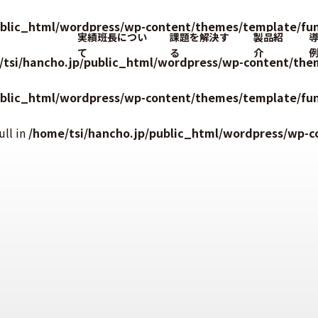
ublic_html/wordpress/wp-content/themes/template/fun
実績班長につい
課題を解決す
製品紹
て
る
介
/tsi/hancho.jp/public_html/wordpress/wp-content/the
ublic_html/wordpress/wp-content/themes/template/fun
ull in
/home/tsi/hancho.jp/public_html/wordpress/wp-c