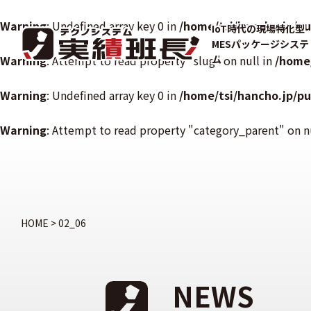
Warning
: Undefined array key 0 in
/home/tsi/hancho.jp/p
IoT時代の現場特化型
MESパッケージシステ
Warning
: Attempt to read property "slug" on null in
ム
/home
Warning
: Undefined array key 0 in
/home/tsi/hancho.jp/p
Warning
: Attempt to read property "category_parent" on n
HOME
>
02_06
NEWS