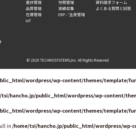
進捗管理
労務管理
資料請求フォーム
品質管理
実績収集
よくある質問と回答
在庫管理
ERP／生産管理
IoT
針
© 2020 TECHNOSYSTEMS,Inc. All Rights Reserved.
ublic_html/wordpress/wp-content/themes/template/fun
/tsi/hancho.jp/public_html/wordpress/wp-content/the
ublic_html/wordpress/wp-content/themes/template/fun
ull in
/home/tsi/hancho.jp/public_html/wordpress/wp-c