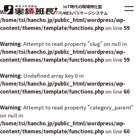
IoT時代の現場特化型
Warning
: Undefined array key 0 in
MESパッケージシステム
/home/tsi/hancho.jp/public_html/wordpress/wp-
content/themes/template/functions.php
on line
59
Warning
: Attempt to read property "slug" on null in
/home/tsi/hancho.jp/public_html/wordpress/wp-
content/themes/template/functions.php
on line
59
Warning
: Undefined array key 0 in
/home/tsi/hancho.jp/public_html/wordpress/wp-
content/themes/template/functions.php
on line
60
Warning
: Attempt to read property "category_parent"
on null in
/home/tsi/hancho.jp/public_html/wordpress/wp-
content/themes/template/functions.php
on line
60