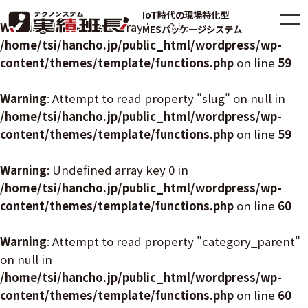
IoT時代の現場特化型
Warning
: Undefined array key 0 in
MESパッケージシステム
/home/tsi/hancho.jp/public_html/wordpress/wp-
content/themes/template/functions.php
on line
59
Warning
: Attempt to read property "slug" on null in
/home/tsi/hancho.jp/public_html/wordpress/wp-
content/themes/template/functions.php
on line
59
Warning
: Undefined array key 0 in
/home/tsi/hancho.jp/public_html/wordpress/wp-
content/themes/template/functions.php
on line
60
Warning
: Attempt to read property "category_parent"
on null in
/home/tsi/hancho.jp/public_html/wordpress/wp-
content/themes/template/functions.php
on line
60