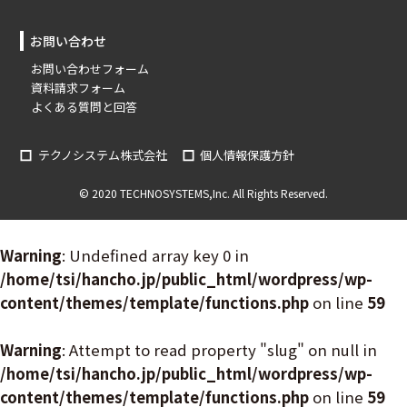
お問い合わせ
お問い合わせフォーム
資料請求フォーム
よくある質問と回答
テクノシステム株式会社
個人情報保護方針
© 2020 TECHNOSYSTEMS,Inc. All Rights Reserved.
Warning
: Undefined array key 0 in
/home/tsi/hancho.jp/public_html/wordpress/wp-
content/themes/template/functions.php
on line
59
Warning
: Attempt to read property "slug" on null in
/home/tsi/hancho.jp/public_html/wordpress/wp-
content/themes/template/functions.php
on line
59