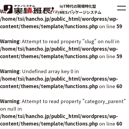
IoT時代の現場特化型
Warning
: Undefined array key 0 in
MESパッケージシステム
/home/tsi/hancho.jp/public_html/wordpress/wp-
content/themes/template/functions.php
on line
59
Warning
: Attempt to read property "slug" on null in
/home/tsi/hancho.jp/public_html/wordpress/wp-
content/themes/template/functions.php
on line
59
Warning
: Undefined array key 0 in
/home/tsi/hancho.jp/public_html/wordpress/wp-
content/themes/template/functions.php
on line
60
Warning
: Attempt to read property "category_parent"
on null in
/home/tsi/hancho.jp/public_html/wordpress/wp-
content/themes/template/functions.php
on line
60