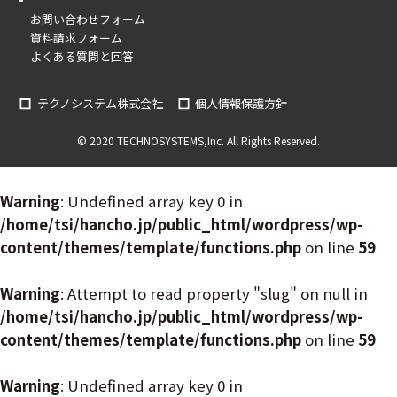
お問い合わせフォーム
資料請求フォーム
よくある質問と回答
テクノシステム株式会社
個人情報保護方針
© 2020 TECHNOSYSTEMS,Inc. All Rights Reserved.
Warning
: Undefined array key 0 in
/home/tsi/hancho.jp/public_html/wordpress/wp-
content/themes/template/functions.php
on line
59
Warning
: Attempt to read property "slug" on null in
/home/tsi/hancho.jp/public_html/wordpress/wp-
content/themes/template/functions.php
on line
59
Warning
: Undefined array key 0 in