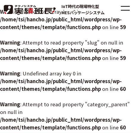
IoT時代の現場特化型
Warning
: Undefined array key 0 in
MESパッケージシステム
/home/tsi/hancho.jp/public_html/wordpress/wp-
content/themes/template/functions.php
on line
59
Warning
: Attempt to read property "slug" on null in
/home/tsi/hancho.jp/public_html/wordpress/wp-
content/themes/template/functions.php
on line
59
Warning
: Undefined array key 0 in
/home/tsi/hancho.jp/public_html/wordpress/wp-
content/themes/template/functions.php
on line
60
Warning
: Attempt to read property "category_parent"
on null in
/home/tsi/hancho.jp/public_html/wordpress/wp-
content/themes/template/functions.php
on line
60