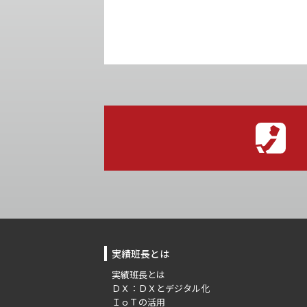
実績班長とは
実績班長とは
ＤＸ：ＤＸとデジタル化
ＩｏＴの活用