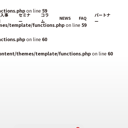
ctions.php
on line
59
導入事
セミナ
コラ
パートナ
NEWS
FAQ
例
ー
ム
ー
mes/template/functions.php
on line
59
ctions.php
on line
60
ontent/themes/template/functions.php
on line
60