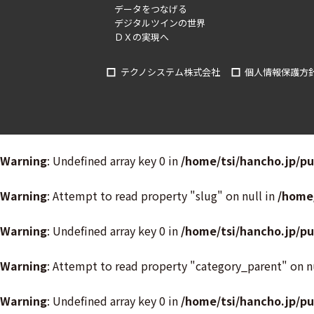
データをつなげる
デジタルツインの世界
ＤＸの実現へ
テクノシステム株式会社
個人情報保護方
Warning
: Undefined array key 0 in
/home/tsi/hancho.jp/p
Warning
: Attempt to read property "slug" on null in
/home
Warning
: Undefined array key 0 in
/home/tsi/hancho.jp/p
Warning
: Attempt to read property "category_parent" on n
Warning
: Undefined array key 0 in
/home/tsi/hancho.jp/p