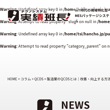
Warning
: Undefined array key 0 in
/home/tsi/hancho.jp/p
IoT時代の現場特化型
MESパッケージシステ
Warning
: Attempt to read property "slug" on null in
ム
/home
Warning
: Undefined array key 0 in
/home/tsi/hancho.jp/p
Warning
: Attempt to read property "category_parent" on n
HOME
>
コラム
>
QCDS
>
製造業のQCDSとは｜改善・向上する方
NEWS