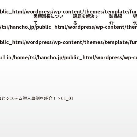
ublic_html/wordpress/wp-content/themes/template/fun
実績班長につい
課題を解決す
製品紹
て
る
介
/tsi/hancho.jp/public_html/wordpress/wp-content/the
ublic_html/wordpress/wp-content/themes/template/fun
ull in
/home/tsi/hancho.jp/public_html/wordpress/wp-c
法とシステム導入事例を紹介！
>
01_01