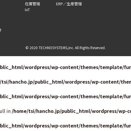
在庫管理
ERP／生産管理
IoT
針
© 2020 TECHNOSYSTEMS,Inc. All Rights Reserved.
ublic_html/wordpress/wp-content/themes/template/fun
/tsi/hancho.jp/public_html/wordpress/wp-content/the
ublic_html/wordpress/wp-content/themes/template/fun
ull in
/home/tsi/hancho.jp/public_html/wordpress/wp-c
ublic_html/wordpress/wp-content/themes/template/fun