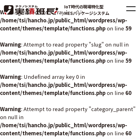
IoT時代の現場特化型
Warning
: Undefined array key 0 in
MESパッケージシステム
/home/tsi/hancho.jp/public_html/wordpress/wp-
content/themes/template/functions.php
on line
59
Warning
: Attempt to read property "slug" on null in
/home/tsi/hancho.jp/public_html/wordpress/wp-
content/themes/template/functions.php
on line
59
Warning
: Undefined array key 0 in
/home/tsi/hancho.jp/public_html/wordpress/wp-
content/themes/template/functions.php
on line
60
Warning
: Attempt to read property "category_parent"
on null in
/home/tsi/hancho.jp/public_html/wordpress/wp-
content/themes/template/functions.php
on line
60