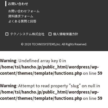
お問い合わせ
お問い合わせフォーム
資料請求フォーム
よくある質問と回答
テクノシステム株式会社
個人情報保護方針
© 2020 TECHNOSYSTEMS,Inc. All Rights Reserved.
Warning
: Undefined array key 0 in
/home/tsi/hancho.jp/public_html/wordpress/wp-
content/themes/template/functions.php
on line
59
Warning
: Attempt to read property "slug" on null in
/home/tsi/hancho.jp/public_html/wordpress/wp-
content/themes/template/functions.php
on line
59