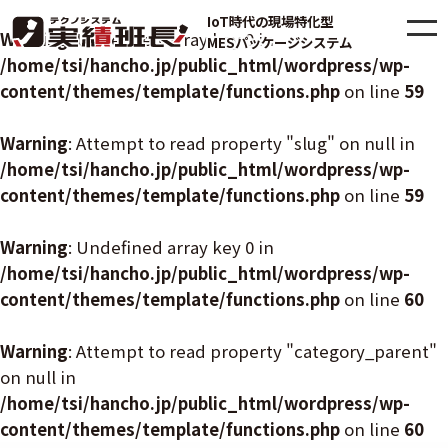
IoT時代の現場特化型
Warning
: Undefined array key 0 in
MESパッケージシステム
/home/tsi/hancho.jp/public_html/wordpress/wp-
content/themes/template/functions.php
on line
59
Warning
: Attempt to read property "slug" on null in
/home/tsi/hancho.jp/public_html/wordpress/wp-
content/themes/template/functions.php
on line
59
Warning
: Undefined array key 0 in
/home/tsi/hancho.jp/public_html/wordpress/wp-
content/themes/template/functions.php
on line
60
Warning
: Attempt to read property "category_parent"
on null in
/home/tsi/hancho.jp/public_html/wordpress/wp-
content/themes/template/functions.php
on line
60