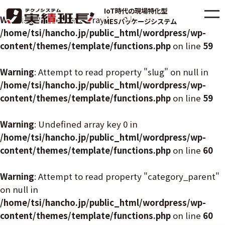
IoT時代の現場特化型
Warning
: Undefined array key 0 in
MESパッケージシステム
/home/tsi/hancho.jp/public_html/wordpress/wp-
content/themes/template/functions.php
on line
59
Warning
: Attempt to read property "slug" on null in
/home/tsi/hancho.jp/public_html/wordpress/wp-
content/themes/template/functions.php
on line
59
Warning
: Undefined array key 0 in
/home/tsi/hancho.jp/public_html/wordpress/wp-
content/themes/template/functions.php
on line
60
Warning
: Attempt to read property "category_parent"
on null in
/home/tsi/hancho.jp/public_html/wordpress/wp-
content/themes/template/functions.php
on line
60