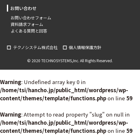
お問い合わせ
お問い合わせフォーム
資料請求フォーム
よくある質問と回答
テクノシステム株式会社
個人情報保護方針
© 2020 TECHNOSYSTEMS,Inc. All Rights Reserved.
Warning
: Undefined array key 0 in
/home/tsi/hancho.jp/public_html/wordpress/wp-
content/themes/template/functions.php
on line
59
Warning
: Attempt to read property "slug" on null in
/home/tsi/hancho.jp/public_html/wordpress/wp-
content/themes/template/functions.php
on line
59