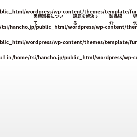
ublic_html/wordpress/wp-content/themes/template/fun
実績班長につい
課題を解決す
製品紹
て
る
介
/tsi/hancho.jp/public_html/wordpress/wp-content/the
ublic_html/wordpress/wp-content/themes/template/fun
ull in
/home/tsi/hancho.jp/public_html/wordpress/wp-c