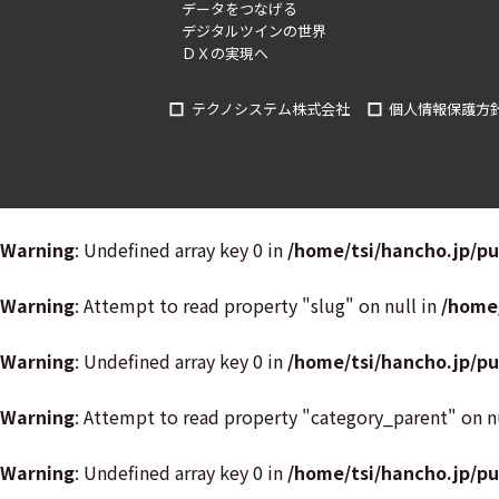
データをつなげる
デジタルツインの世界
ＤＸの実現へ
テクノシステム株式会社
個人情報保護方
Warning
: Undefined array key 0 in
/home/tsi/hancho.jp/p
Warning
: Attempt to read property "slug" on null in
/home
Warning
: Undefined array key 0 in
/home/tsi/hancho.jp/p
Warning
: Attempt to read property "category_parent" on n
Warning
: Undefined array key 0 in
/home/tsi/hancho.jp/p