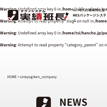
Warning
: Undefined array key 0 in
/home/tsi/hancho.jp/p
IoT時代の現場特化型
MESパッケージシステ
Warning
: Attempt to read property "slug" on null in
ム
/home
Warning
: Undefined array key 0 in
/home/tsi/hancho.jp/p
Warning
: Attempt to read property "category_parent" on n
HOME
>
sinkyogiken_company
NEWS