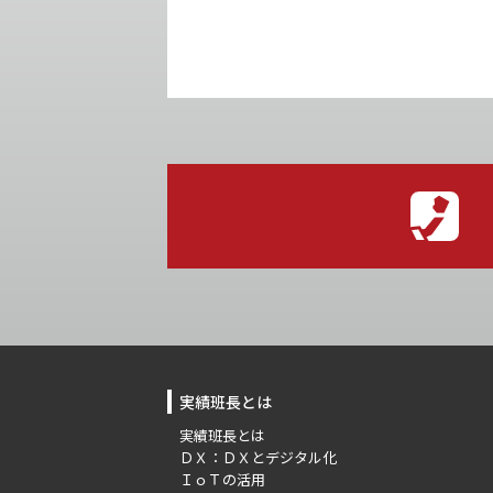
実績班長とは
実績班長とは
ＤＸ：ＤＸとデジタル化
ＩｏＴの活用