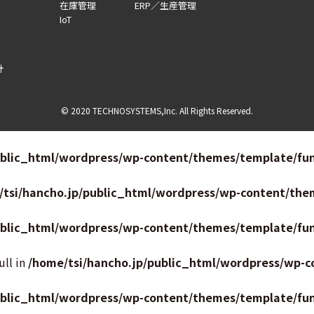
在庫管理
ERP／生産管理
IoT
針
© 2020 TECHNOSYSTEMS,Inc. All Rights Reserved.
ublic_html/wordpress/wp-content/themes/template/fun
/tsi/hancho.jp/public_html/wordpress/wp-content/the
ublic_html/wordpress/wp-content/themes/template/fun
ull in
/home/tsi/hancho.jp/public_html/wordpress/wp-c
ublic_html/wordpress/wp-content/themes/template/fun