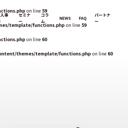
ctions.php
on line
59
導入事
セミナ
コラ
パートナ
NEWS
FAQ
例
ー
ム
ー
mes/template/functions.php
on line
59
ctions.php
on line
60
ontent/themes/template/functions.php
on line
60