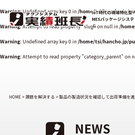
Warning
: Undefined array key 0 in
/home/tsi/hancho.jp/p
IoT時代の現場特化型
MESパッケージシステ
Warning
: Attempt to read property "slug" on null in
ム
/home
Warning
: Undefined array key 0 in
/home/tsi/hancho.jp/p
Warning
: Attempt to read property "category_parent" on n
HOME
>
課題を解決する
>
製品の製造状況を確認して出荷準備を進
NEWS