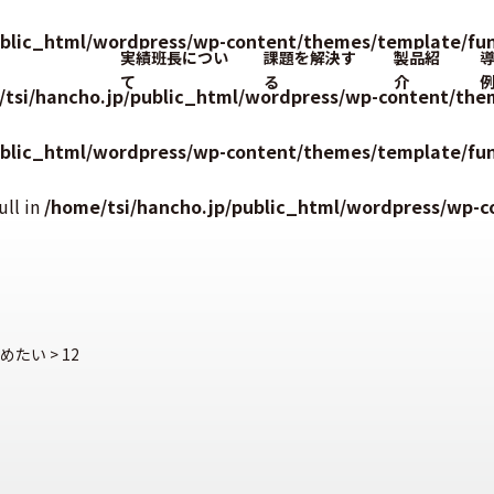
ublic_html/wordpress/wp-content/themes/template/fun
実績班長につい
課題を解決す
製品紹
て
る
介
/tsi/hancho.jp/public_html/wordpress/wp-content/the
ublic_html/wordpress/wp-content/themes/template/fun
ull in
/home/tsi/hancho.jp/public_html/wordpress/wp-c
めたい
>
12