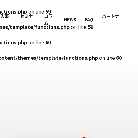
ctions.php
on line
59
導入事
セミナ
コラ
パートナ
NEWS
FAQ
例
ー
ム
ー
mes/template/functions.php
on line
59
ctions.php
on line
60
ontent/themes/template/functions.php
on line
60