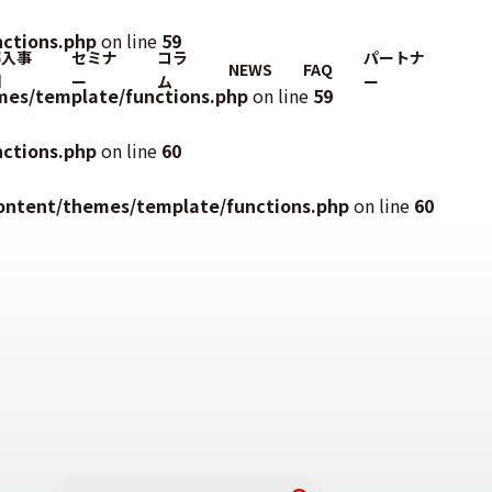
ctions.php
on line
59
導入事
セミナ
コラ
パートナ
NEWS
FAQ
例
ー
ム
ー
mes/template/functions.php
on line
59
ctions.php
on line
60
ontent/themes/template/functions.php
on line
60