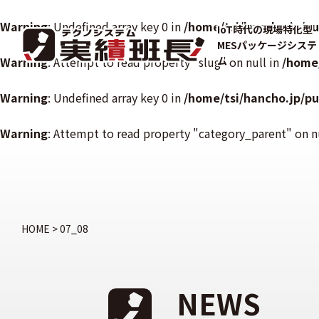
Warning
: Undefined array key 0 in
/home/tsi/hancho.jp/p
IoT時代の現場特化型
MESパッケージシステ
Warning
: Attempt to read property "slug" on null in
ム
/home
Warning
: Undefined array key 0 in
/home/tsi/hancho.jp/p
Warning
: Attempt to read property "category_parent" on n
HOME
>
07_08
NEWS