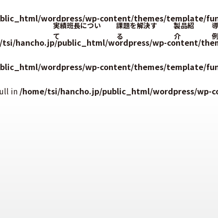
ublic_html/wordpress/wp-content/themes/template/fun
実績班長につい
課題を解決す
製品紹
て
る
介
/tsi/hancho.jp/public_html/wordpress/wp-content/the
ublic_html/wordpress/wp-content/themes/template/fun
ull in
/home/tsi/hancho.jp/public_html/wordpress/wp-c