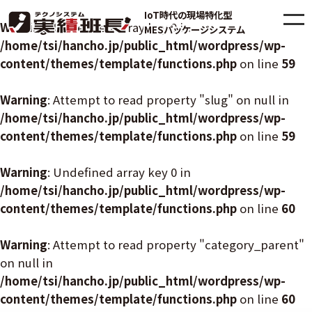
IoT時代の現場特化型
Warning
: Undefined array key 0 in
MESパッケージシステム
/home/tsi/hancho.jp/public_html/wordpress/wp-
content/themes/template/functions.php
on line
59
Warning
: Attempt to read property "slug" on null in
/home/tsi/hancho.jp/public_html/wordpress/wp-
content/themes/template/functions.php
on line
59
Warning
: Undefined array key 0 in
/home/tsi/hancho.jp/public_html/wordpress/wp-
content/themes/template/functions.php
on line
60
Warning
: Attempt to read property "category_parent"
on null in
/home/tsi/hancho.jp/public_html/wordpress/wp-
content/themes/template/functions.php
on line
60