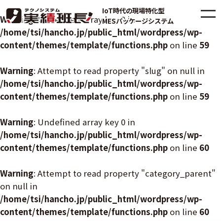
IoT時代の現場特化型
Warning
: Undefined array key 0 in
MESパッケージシステム
/home/tsi/hancho.jp/public_html/wordpress/wp-
content/themes/template/functions.php
on line
59
Warning
: Attempt to read property "slug" on null in
/home/tsi/hancho.jp/public_html/wordpress/wp-
content/themes/template/functions.php
on line
59
Warning
: Undefined array key 0 in
/home/tsi/hancho.jp/public_html/wordpress/wp-
content/themes/template/functions.php
on line
60
Warning
: Attempt to read property "category_parent"
on null in
/home/tsi/hancho.jp/public_html/wordpress/wp-
content/themes/template/functions.php
on line
60