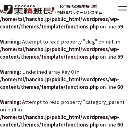
IoT時代の現場特化型
Warning
: Undefined array key 0 in
MESパッケージシステム
/home/tsi/hancho.jp/public_html/wordpress/wp-
content/themes/template/functions.php
on line
59
Warning
: Attempt to read property "slug" on null in
/home/tsi/hancho.jp/public_html/wordpress/wp-
content/themes/template/functions.php
on line
59
Warning
: Undefined array key 0 in
/home/tsi/hancho.jp/public_html/wordpress/wp-
content/themes/template/functions.php
on line
60
Warning
: Attempt to read property "category_parent"
on null in
/home/tsi/hancho.jp/public_html/wordpress/wp-
content/themes/template/functions.php
on line
60