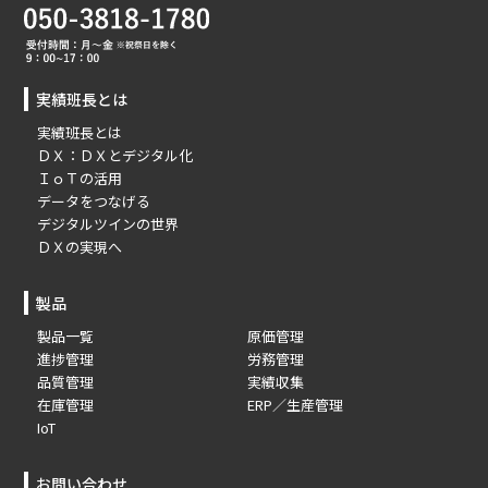
実績班長とは
実績班長とは
ＤＸ：ＤＸとデジタル化
ＩｏＴの活用
データをつなげる
デジタルツインの世界
ＤＸの実現へ
製品
製品一覧
原価管理
進捗管理
労務管理
品質管理
実績収集
在庫管理
ERP／生産管理
IoT
お問い合わせ