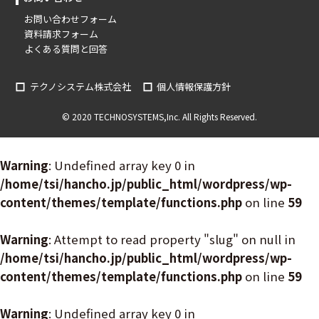
お問い合わせフォーム
資料請求フォーム
よくある質問と回答
テクノシステム株式会社
個人情報保護方針
© 2020 TECHNOSYSTEMS,Inc. All Rights Reserved.
Warning
: Undefined array key 0 in
/home/tsi/hancho.jp/public_html/wordpress/wp-
content/themes/template/functions.php
on line
59
Warning
: Attempt to read property "slug" on null in
/home/tsi/hancho.jp/public_html/wordpress/wp-
content/themes/template/functions.php
on line
59
Warning
: Undefined array key 0 in